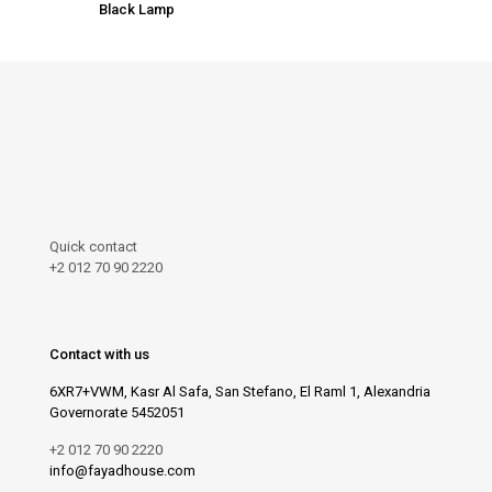
Black Lamp
Quick contact
+2 012 70 90 2220
Contact with us
6XR7+VWM, Kasr Al Safa, San Stefano, El Raml 1, Alexandria
Governorate 5452051
+2 012 70 90 2220
info@fayadhouse.com